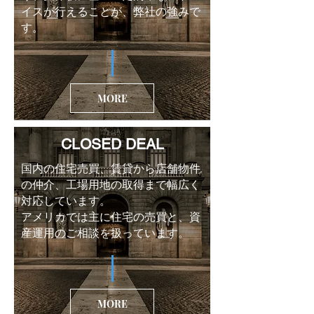
イスが行えることが、弊社の強みで
す。
MORE
CLOSED DEAL
国内の住宅売買、賃貸から店舗物件
の仲介、工場用地の取得まで幅広く
対応しています。
​アメリカでは主に住宅の売買と、資
産運用のご相談を扱っています。
MORE