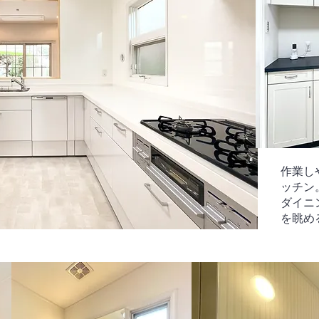
作業し
ッチン
​ダイ
を眺め