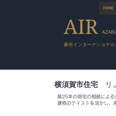
HOME
AIR
AZABU
麻布インターナショナル
横須賀市住宅
リ
築25年の邸宅の相続によ
建物のテイストを活かし、